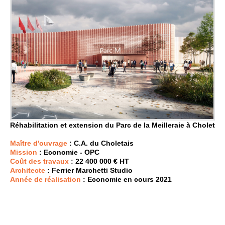
Réhabilitation et extension du Parc de la Meilleraie à Cholet
Maître d'ouvrage
: C.A. du Choletais
Mission
: Economie - OPC
Coût des travaux
:
22 400 000 € HT
Architecte
: Ferrier Marchetti Studio
Année de réalisation
: Economie en cours 2021