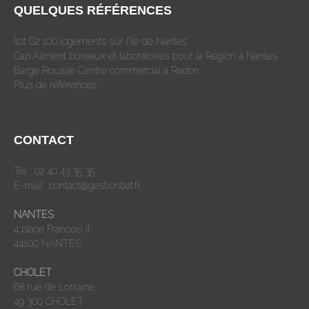
QUELQUES RÉFÉRENCES
Îlot G2 100 logements sur l’île de Nantes
Cap Aliment bureaux et laboratoires pour la Région à Nantes
Barge Rousse Centre commercial à Redon
Plus de références
CONTACT
Tél. : 02 40 43 35 35
E-mail :
contact@gestionbat.fr
NANTES
4 place Francois II
44100 NANTES
CHOLET
68 rue de Lorraine
49 300 CHOLET