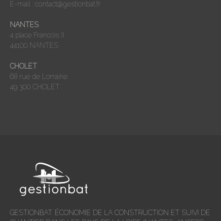
E-mail :
contact@gestionbat.fr
NANTES
4 place Francois II
44100 NANTES
CHOLET
68 rue de Lorraine
49 300 CHOLET
GESTIONBAT
. ÉCONOMIE DE LA CONSTRUCTION ET SUIVI DE