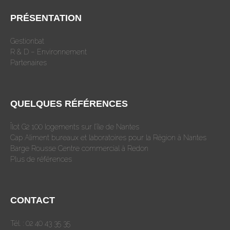
PRÉSENTATION
Gestionbat
R & D – Environnement
Partenaires
QUELQUES RÉFÉRENCES
Îlot G2 100 logements sur l’île de Nantes
Cap Aliment bureaux et laboratoires pour la Région à Nantes
Barge Rousse Centre commercial à Redon
Plus de références
CONTACT
Tél. : 02 40 43 35 35