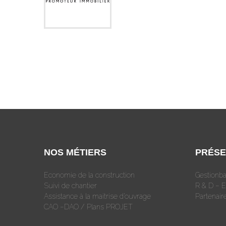
NOS MÉTIERS
PRÉSE
Economie de la construction
Gestionba
Suivi de chantier
R & D – 
Assistance à la maitrise d’ouvrage
Partenair
CAO –DAO / Plans PROJET