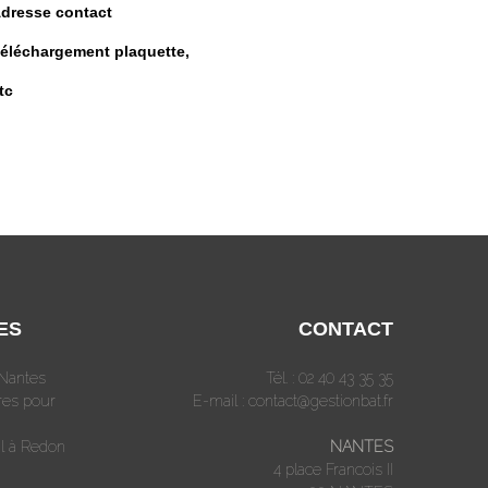
dresse contact
éléchargement plaquette,
tc
ES
CONTACT
 Nantes
Tél. : 02 40 43 35 35
res pour
E-mail :
contact@gestionbat.fr
l à Redon
NANTES
4 place Francois II