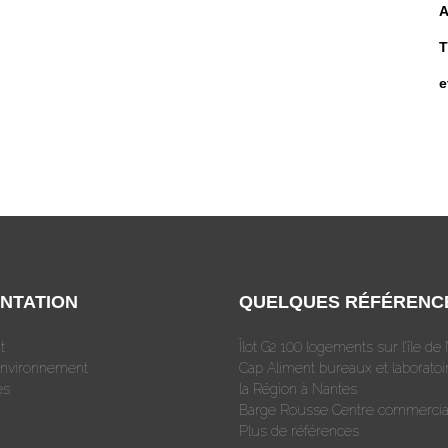
A
T
e
NTATION
QUELQUES RÉFÉRENC
t
Îlot G2 100 logements sur l’île de
Environnement
Cap Aliment bureaux et laboratoi
es
la Région à Nantes
Barge Rousse Centre commercia
Plus de références