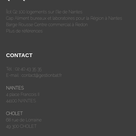
Îlot G2 100 logements sur l’île de Nantes
Cap Aliment bureaux et laboratoires pour la Région à Nantes
Barge Rousse Centre commercial à Redon
Plus de références
CONTACT
Tél. : 02 40 43 35 35
E-mail :
contact@gestionbat.fr
NANTES
4 place Francois II
44100 NANTES
CHOLET
68 rue de Lorraine
49 300 CHOLET