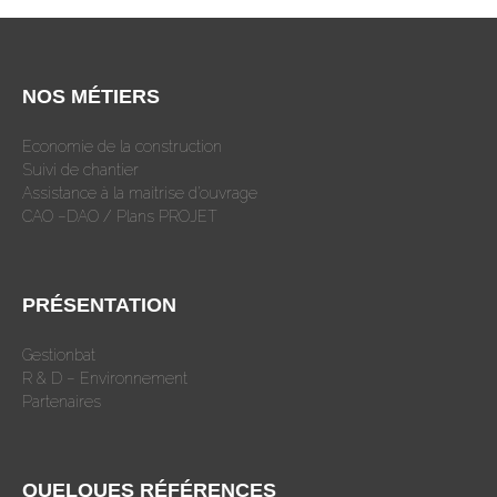
NOS MÉTIERS
Economie de la construction
Suivi de chantier
Assistance à la maitrise d’ouvrage
CAO –DAO / Plans PROJET
PRÉSENTATION
Gestionbat
R & D – Environnement
Partenaires
QUELQUES RÉFÉRENCES