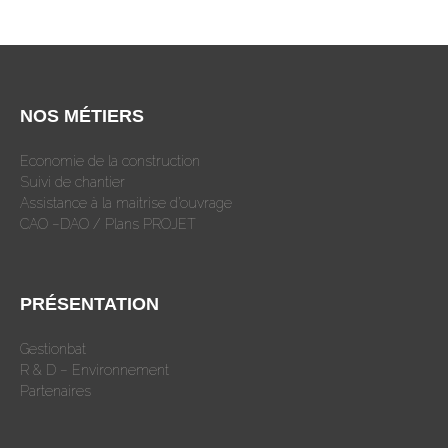
NOS MÉTIERS
Economie de la construction
Suivi de chantier
Assistance à la maitrise d’ouvrage
CAO –DAO / Plans PROJET
PRÉSENTATION
Gestionbat
R & D – Environnement
Partenaires