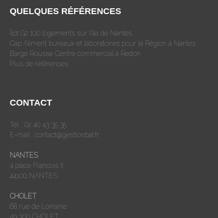
QUELQUES RÉFÉRENCES
Îlot G2 100 logements sur l’île de Nantes
Cap Aliment bureaux et laboratoires pour la Région à Nantes
Barge Rousse Centre commercial à Redon
Plus de références
CONTACT
Tél. : 02 40 43 35 35
E-mail :
contact@gestionbat.fr
NANTES
4 place Francois II
44100 NANTES
CHOLET
68 rue de Lorraine
49 300 CHOLET