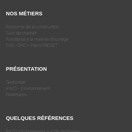
NOS MÉTIERS
Economie de la construction
Suivi de chantier
Assistance à la maitrise d’ouvrage
CAO –DAO / Plans PROJET
PRÉSENTATION
Gestionbat
R & D – Environnement
Partenaires
QUELQUES RÉFÉRENCES
Îlot G2 100 logements sur l’île de Nantes